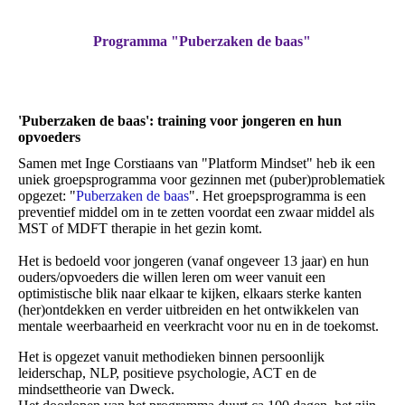
Programma "Puberzaken de baas"
'Puberzaken de baas': training voor jongeren en hun
opvoeders
Samen met Inge Corstiaans van "Platform Mindset" heb ik een
uniek groepsprogramma voor gezinnen met (puber)problematiek
opgezet: "
Puberzaken de baas
". Het groepsprogramma is een
preventief middel om in te zetten voordat een zwaar middel als
MST of MDFT therapie in het gezin komt.
Het is bedoeld voor jongeren (vanaf ongeveer 13 jaar) en hun
ouders/opvoeders die willen leren om weer vanuit een
optimistische blik naar elkaar te kijken, elkaars sterke kanten
(her)ontdekken en verder uitbreiden en het ontwikkelen van
mentale weerbaarheid en veerkracht voor nu en in de toekomst.
Het is opgezet vanuit methodieken binnen persoonlijk
leiderschap, NLP, positieve psychologie, ACT en de
mindsettheorie van Dweck.