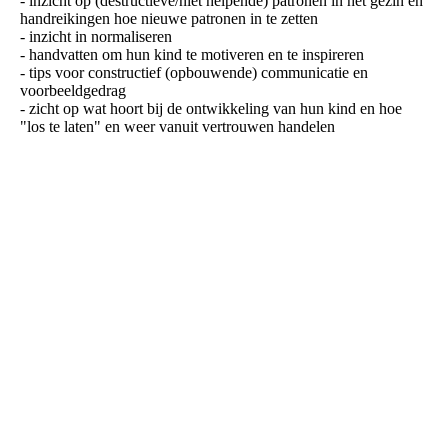
- inzicht op (destructieve/niet helpende) patronen in het gezin en
handreikingen hoe nieuwe patronen in te zetten
- inzicht in normaliseren
- handvatten om hun kind te motiveren en te inspireren
- tips voor constructief (opbouwende) communicatie en
voorbeeldgedrag
- zicht op wat hoort bij de ontwikkeling van hun kind en hoe
"los te laten" en weer vanuit vertrouwen handelen